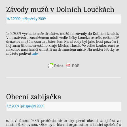
Závody mužů v Dolních Loučkách
16.2.2009
|
příspěvky 2009
15.2.2009 vyrazilo naše družstvo mužů na závody do Dolních Louček.
V mrazivém a zasněženém údolí vedle říčky Loučka se sešlo celkem 19
družstev mužů a osm družstev žen. Na závody byl jako host pozván i
hejtman Jihomoravského kraje Michal Hašek. Ve velké konkurenci se
nakonec naši hasiči umístili na dvanáctém místě. Na některé fotky se
můžete podívat
zde
.
Obecní zabijačka
7.2.2009
|
příspěvky 2009
6. a 7. února 2009 proběhla historicky první obecní zabijačka za
místní Sokolovnou. Obec byla hlavní organizátor a hasiči společně s