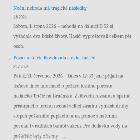
Noční nehoda má tragické následky
1.8.2026
Sobota, 1. srpna 2026 – nehoda na dálnici D 52 si
vyžádala dva lidské životy. Hasiči vyprošťovali celkem pět
osob.
Požár u Tetčic likvidovala stovka hasičů
31.7.2026
Pátek, 31. července 2026 – Dnes v 17:30 jsme přijali na
tísňové lince informaci o požáru lesního porostu
nedaleko Tetčic na Brněnsku. Z důvodu rozsahu a špatně
přístupného terénu nechal velitel zásahu vyhlásit druhý
stupeň požárního poplachu a na pomoc s hašením
povolal i vrtulník s bambi vakem. Pro dodávku vody na
požářiště byly zřízeny […]