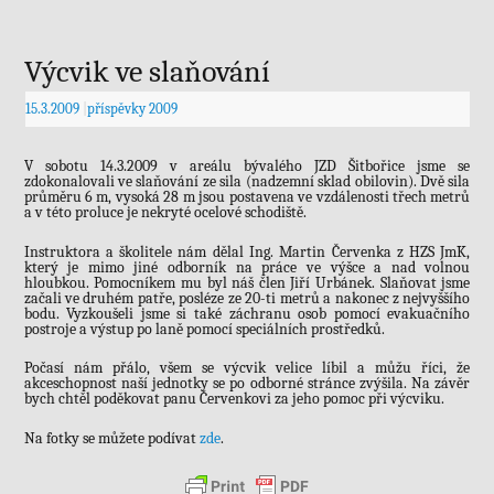
Výcvik ve slaňování
15.3.2009
|
příspěvky 2009
V sobotu 14.3.2009 v areálu bývalého JZD Šitbořice jsme se
zdokonalovali ve slaňování ze sila (nadzemní sklad obilovin). Dvě sila
průměru 6 m, vysoká 28 m jsou postavena ve vzdálenosti třech metrů
a v této proluce je nekryté ocelové schodiště.
Instruktora a školitele nám dělal Ing. Martin Červenka z HZS JmK,
který je mimo jiné odborník na práce ve výšce a nad volnou
hloubkou. Pomocníkem mu byl náš člen Jiří Urbánek. Slaňovat jsme
začali ve druhém patře, posléze ze 20-ti metrů a nakonec z nejvyššího
bodu. Vyzkoušeli jsme si také záchranu osob pomocí evakuačního
postroje a výstup po laně pomocí speciálních prostředků.
Počasí nám přálo, všem se výcvik velice líbil a můžu říci, že
akceschopnost naší jednotky se po odborné stránce zvýšila. Na závěr
bych chtěl poděkovat panu Červenkovi za jeho pomoc při výcviku.
Na fotky se můžete podívat
zde
.