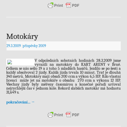
Motokáry
29.3.2009
|
příspěvky 2009
V odpoledních sobotních hodinách 28.3.2009 jsme
vyrazili na motokáry do KART ARENY v Brně.
Celkem se nás sešlo 19 a z toho 5 mladších hasičů. Jezdilo se po šesti a
každý absolvoval 2 jízdy. Každá jízda trvala 10 minut. Trať je dlouhá
340 metrů. Motokáry mají obsah 200 ccm a výkon 6,5 HP. Kdo vlastní
licenci může jet na motokáře o obsahu 270 ccm a výkonu 12 HP.
Všechny jízdy byly měřeny časomírou a konečné pořadí určoval
nejrychlejší čas v jednom kole. Rekord slabších motokár má hodnotu
31,649 s.
pokračování…
→