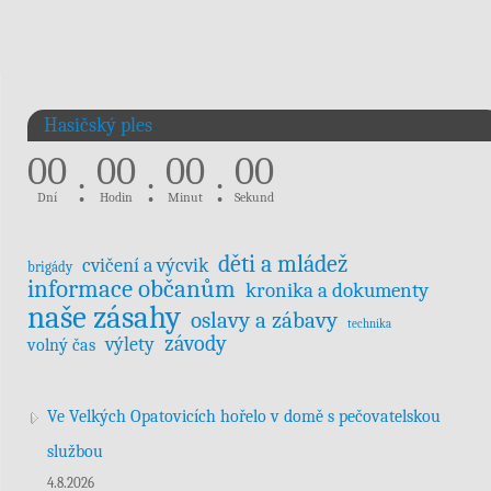
Hasičský ples
00
00
00
00
:
:
:
Dní
Hodin
Minut
Sekund
děti a mládež
cvičení a výcvik
brigády
informace občanům
kronika a dokumenty
naše zásahy
oslavy a zábavy
technika
závody
výlety
volný čas
Ve Velkých Opatovicích hořelo v domě s pečovatelskou
službou
4.8.2026