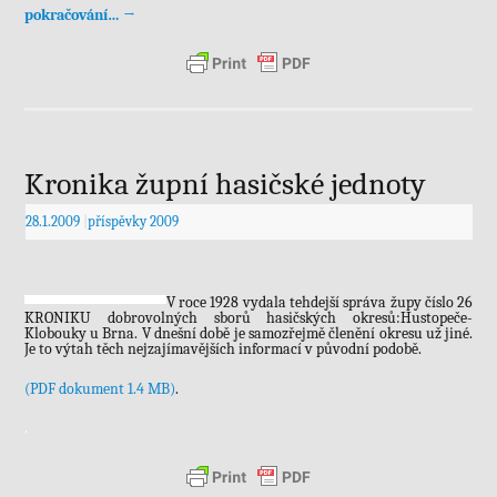
pokračování…
→
Kronika župní hasičské jednoty
28.1.2009
|
příspěvky 2009
V roce 1928 vydala tehdejší správa župy číslo 26
KRONIKU dobrovolných sborů hasičských okresů:Hustopeče-
Klobouky u Brna. V dnešní době je samozřejmě členění okresu už jiné.
Je to výtah těch nejzajímavějších informací v původní podobě.
(PDF dokument 1.4 MB)
.
.