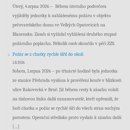
Úterý, 4.srpna 2026 – Během úterního podvečera
vyjížděly jednotky k nahlášenému požáru v objektu
pečovatelského domu ve Velkých Opatovicích na
Blanensku. Zásah si vyžádal vyhlášení druhého stupně
požárního poplachu. Několik osob skončilo v péči ZZS.
Požár se z chatky rychle šířil do okolí
1.8.2026
Sobota, 1.srpna 2026 – po třinácté hodině byla jednotka
ze stanice Přehrada vyslána k prověření kouře v blízkosti
ulice Rakovecká v Brně. Již během cesty k zásahu volali
na tísňovou linku další oznamovatelé, kteří upřesnili, že
hoří chatka a požár se rychlé šíří do všech stran suchým
porostem. Operační středisko proto vyslalo k zásahu další
[…]