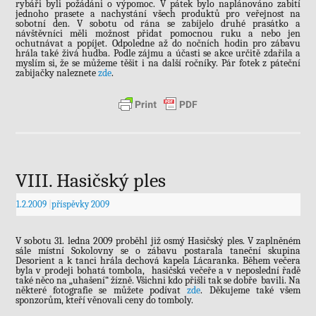
rybáři byli požádáni o výpomoc. V pátek bylo naplánováno zabití
jednoho prasete a nachystání všech produktů pro veřejnost na
sobotní den. V sobotu od rána se zabíjelo druhé prasátko a
návštěvníci měli možnost přidat pomocnou ruku a nebo jen
ochutnávat a popíjet. Odpoledne až do nočních hodin pro zábavu
hrála také živá hudba. Podle zájmu a účasti se akce určitě zdařila a
myslím si, že se můžeme těšit i na další ročníky. Pár fotek z páteční
zabijačky naleznete
zde
.
VIII. Hasičský ples
1.2.2009
|
příspěvky 2009
V sobotu 31. ledna 2009 proběhl již osmý Hasičský ples. V zaplněném
sále místní Sokolovny se o zábavu postarala taneční skupina
Desorient a k tanci hrála dechová kapela Lácaranka. Během večera
byla v prodeji bohatá tombola, hasičská večeře a v neposlední řadě
také něco na „uhašení“ žízně. Všichni kdo přišli tak se dobře bavili. Na
některé fotografie se můžete podívat
zde
. Děkujeme také všem
sponzorům, kteří věnovali ceny do tomboly.