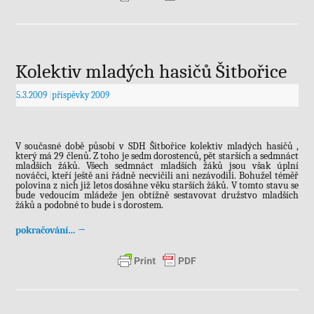
Kolektiv mladých hasičů Šitbořice
5.3.2009
|
příspěvky 2009
V současné době působí v SDH Šitbořice kolektiv mladých hasičů ,
který má 29 členů. Z toho je sedm dorostenců, pět starších a sedmnáct
mladších žáků. Všech sedmnáct mladších žáků jsou však úplní
nováčci, kteří ještě ani řádně necvičili ani nezávodili. Bohužel téměř
polovina z nich již letos dosáhne věku starších žáků. V tomto stavu se
bude vedoucím mládeže jen obtížně sestavovat družstvo mladších
žáků a podobné to bude i s dorostem.
pokračování…
→